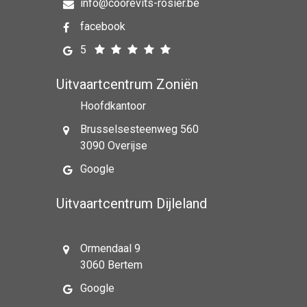
info@coorevits-rosier.be
facebook
5
Uitvaartcentrum Zoniën
Hoofdkantoor
Brusselsesteenweg 560
3090 Overijse
Google
Uitvaartcentrum Dijleland
Ormendaal 9
3060 Bertem
Google