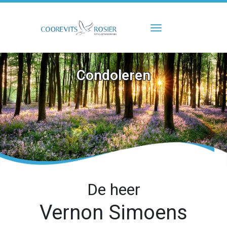
Toggle navigati
Condoleren
De heer
Vernon Simoens