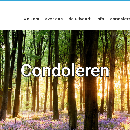
welkom
over ons
de uitvaart
info
condoler
Condoleren