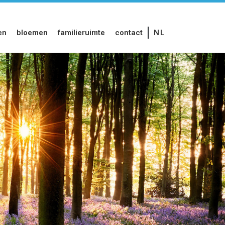
en
bloemen
familieruimte
contact
NL