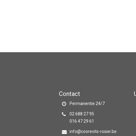
Contact
Permanentie 24/7
02 688 27 95
016 47 29 61
info@coorevits-rosier.be