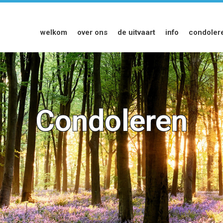
welkom
over ons
de uitvaart
info
condoler
Condoleren