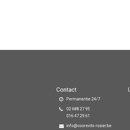
Contact
Permanentie 24/7
02 688 27 95
016 47 29 61
info@coorevits-rosier.be