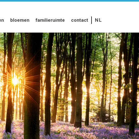
en
bloemen
familieruimte
contact
NL