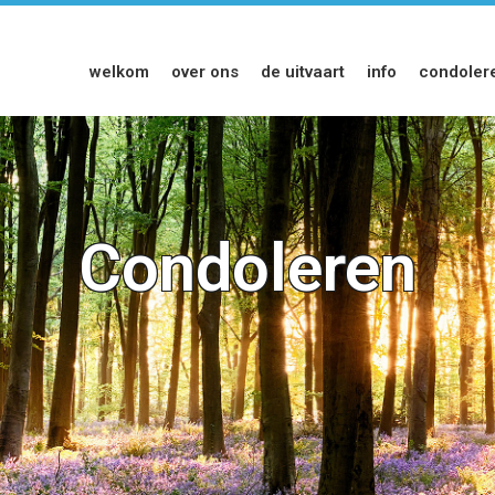
welkom
over ons
de uitvaart
info
condoler
Condoleren