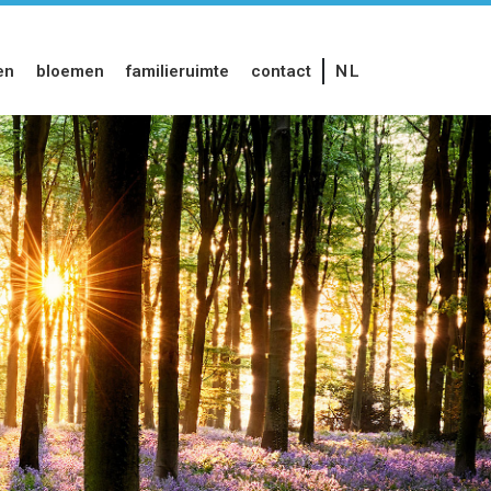
en
bloemen
familieruimte
contact
NL