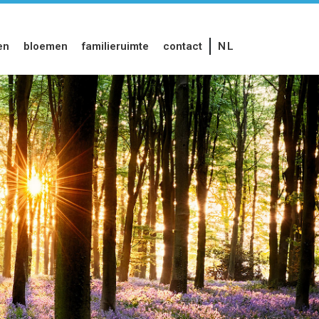
en
bloemen
familieruimte
contact
NL