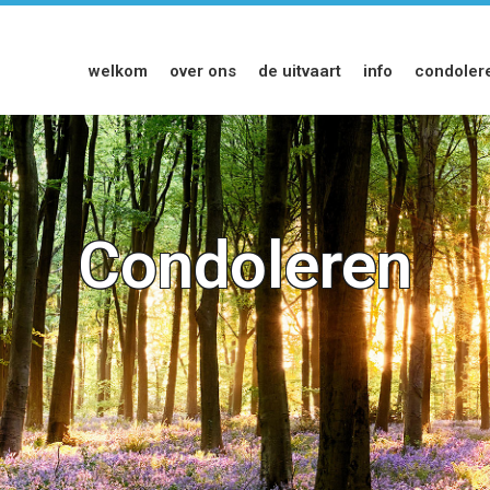
welkom
over ons
de uitvaart
info
condoler
Condoleren