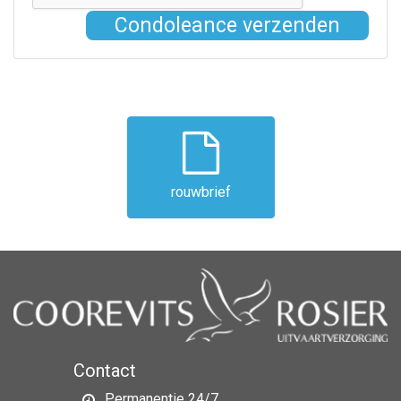
Condoleance verzenden
rouwbrief
Contact
Permanentie 24/7