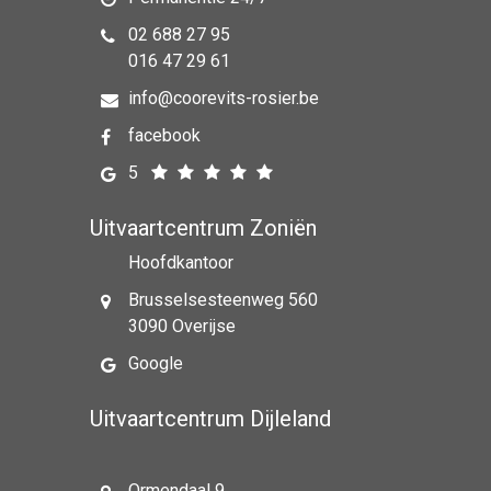
02 688 27 95
016 47 29 61
info@coorevits-rosier.be
facebook
5
Uitvaartcentrum Zoniën
Hoofdkantoor
Brusselsesteenweg 560
3090 Overijse
Google
Uitvaartcentrum Dijleland
Ormendaal 9