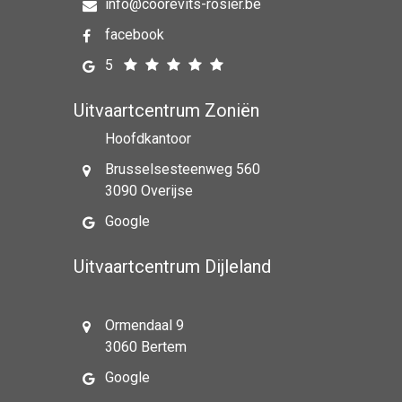
info@coorevits-rosier.be
facebook
5
Uitvaartcentrum Zoniën
Hoofdkantoor
Brusselsesteenweg 560
3090 Overijse
Google
Uitvaartcentrum Dijleland
Ormendaal 9
3060 Bertem
Google