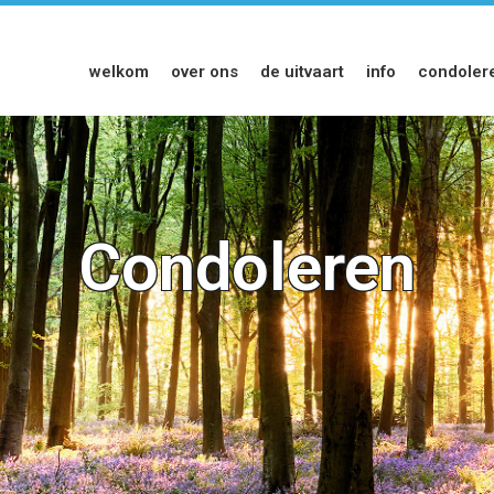
welkom
over ons
de uitvaart
info
condoler
Condoleren