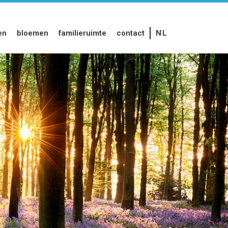
en
bloemen
familieruimte
contact
NL