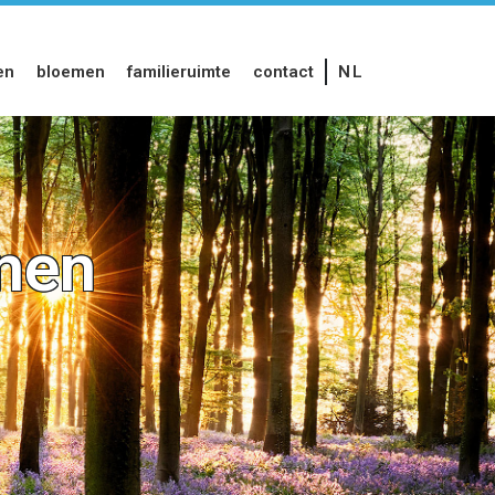
en
bloemen
familieruimte
contact
NL
anen