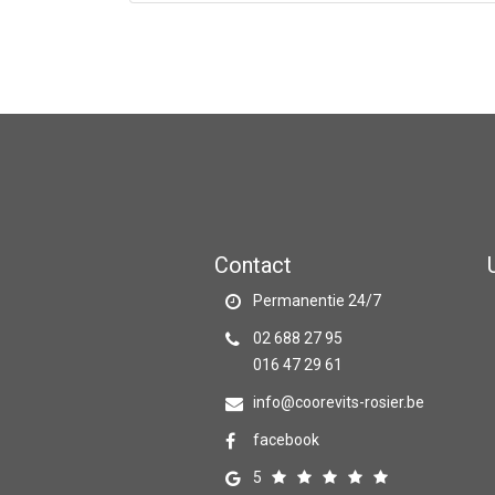
Contact
Permanentie 24/7
02 688 27 95
016 47 29 61
info@coorevits-rosier.be
facebook
5