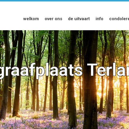
welkom
over ons
de uitvaart
info
condoler
raafplaats Terl