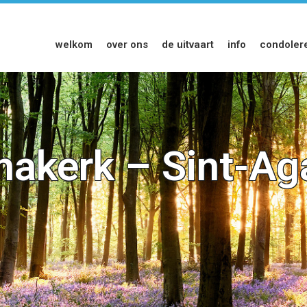
welkom
over ons
de uitvaart
info
condoler
hakerk – Sint-A