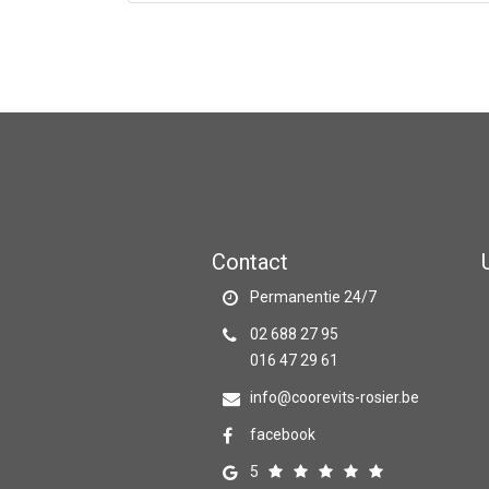
Contact
Permanentie 24/7
02 688 27 95
016 47 29 61
info@coorevits-rosier.be
facebook
5