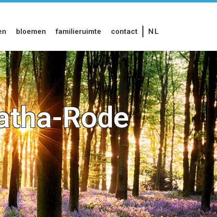
en
bloemen
familieruimte
contact
NL
gatha-Rode