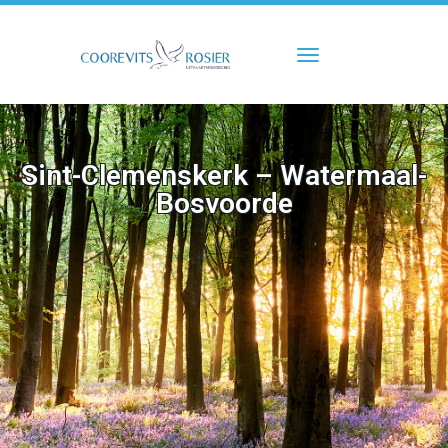
Toggle navigati
Sint-Clemenskerk – Watermaal-
Bosvoorde